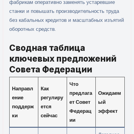
фабрикам оперативно заменять устаревшие
станки и повышать производительность труда
без кабальных кредитов и масштабных изъятий
оборотных средств.
Сводная таблица
ключевых предложений
Совета Федерации
Что
Направл
Как
предлага
Ожидаем
ение
регулиру
ет Совет
ый
поддерж
ется
Федерац
эффект
ки
сейчас
ии