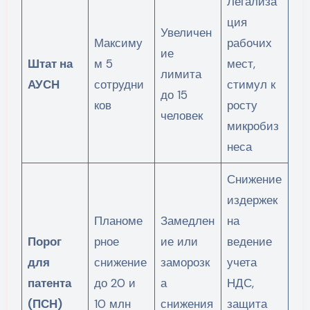
Легализа
ция
Увеличен
Максиму
рабочих
ие
Штат на
м 5
мест,
лимита
АУСН
сотрудни
стимул к
до 15
ков
росту
человек
микробиз
неса
Снижение
издержек
Планоме
Замедлен
на
Порог
рное
ие или
ведение
для
снижение
заморозк
учета
патента
до 20 и
а
НДС,
(ПСН)
10 млн
снижения
защита