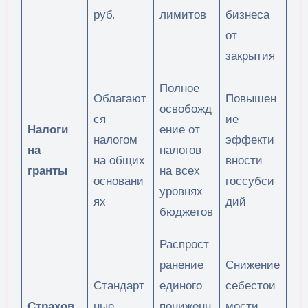
руб.
лимитов
бизнеса
от
закрытия
Полное
Облагают
Повышен
освобожд
ся
ие
Налоги
ение от
налогом
эффекти
на
налогов
на общих
вности
гранты
на всех
основани
госсубси
уровнях
ях
дий
бюджетов
Распрост
ранение
Снижение
Стандарт
единого
себестои
Страхов
ные
пониженн
мости