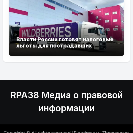
Власти России готовят налоговые
льготы для пострадавших
продавцов Wildberries
RPA38 Медиа о правовой
информации
Copyright © All rights reserved
|
Blogtimes
от
Themeansar
.