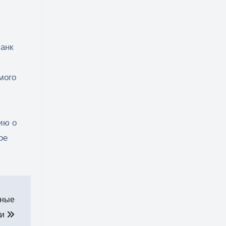
анк
мого
ию о
ое
ьные
ки