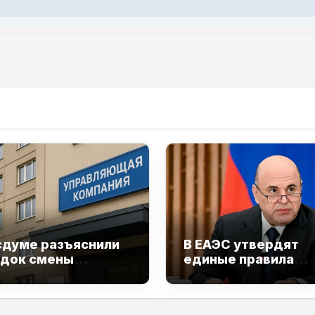
сдуме разъяснили
В ЕАЭС утвердят
док смены
единые правила
вляющей компании
работы маркетпле
26 году
и электронной тор