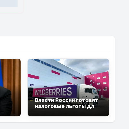
Власти России готовят
налоговые льготы для
йсов
пострадавших
говли
продавцов Wildberries