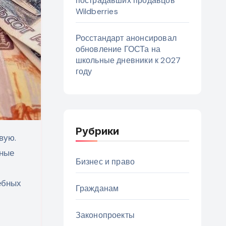
пострадавших продавцов
Wildberries
Росстандарт анонсировал
обновление ГОСТа на
школьные дневники к 2027
году
Рубрики
вую.
тные
Бизнес и право
ебных
Гражданам
Законопроекты