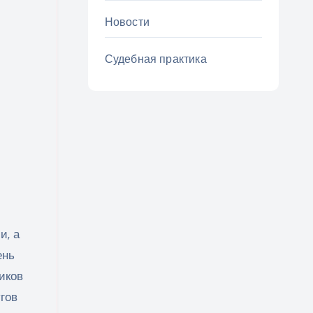
Новости
Судебная практика
и, а
нь
иков
гов