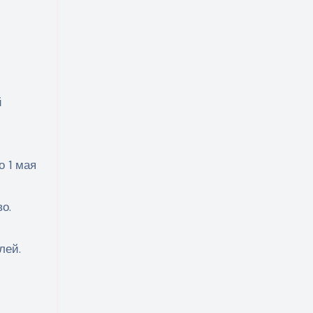
й
о 1 мая
о.
лей.