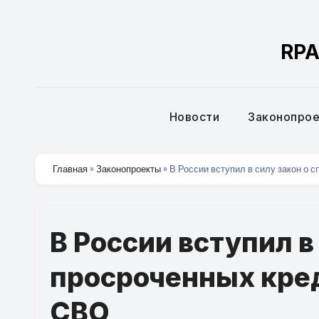
Перейти
к
RPA
содержимому
Новости
Законопро
Главная
»
Законопроекты
»
В России вступил в силу закон о 
В России вступил в
просроченных кред
СВО