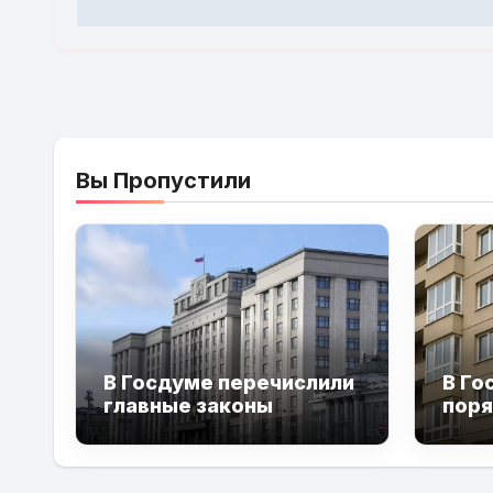
записям
Вы Пропустили
В Госдуме перечислили
В Го
главные законы
поря
восьмого созыва о
упра
защите детей
в 20